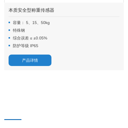
本质安全型称重传感器
容量： 5、15、50kg
特殊钢
综合误差 ≤ ±0.05%
防护等级 IP65
产品详情
称重传感器
特点与优势
· 单个测量范围从 50 克到 25 吨